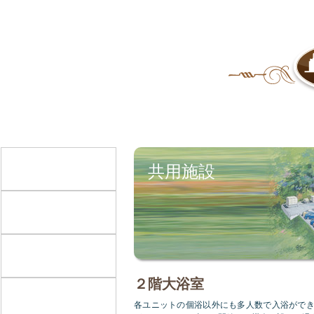
ホーム
> 共用施設
共用施設
２階大浴室
各ユニットの個浴以外にも多人数で入浴がで