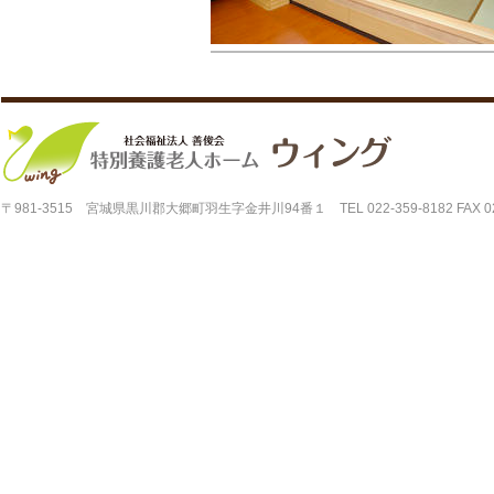
〒981-3515 宮城県黒川郡大郷町羽生字金井川94番１ TEL 022-359-8182 FAX 022