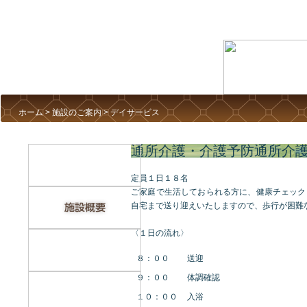
ホーム
>
施設のご案内
> デイサービス
通所介護・介護予防通所介
定員１日１８名
ご家庭で生活しておられる方に、健康チェック
自宅まで送り迎えいたしますので、歩行が困難
〈１日の流れ〉
８：００
送迎
９：００
体調確認
１０：００
入浴