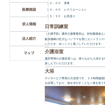
１２：００
昼食
１４：００
レクリエーション
１５：３０
お見送り
日常訓練室
（介護予防）通所介護事業所は、特別養護老人
船形連峰の壮大なパノラマを背にエントランス
いただき、ゆっくりと過ごしていただけます。
介護浴室
通所専用の介護浴室へは、座りながら入浴する
楽しんでいただけます。
大浴
デイサービス専用の大浴室です、２４時間濾過
を設置しており、体を冷やすことなく体を洗う